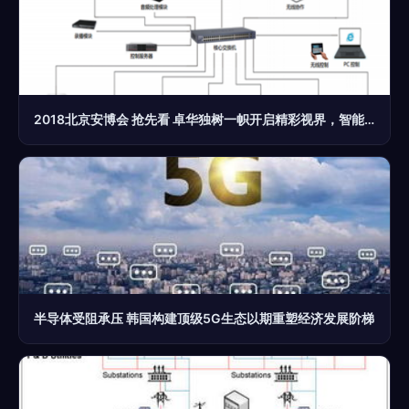
2018北京安博会 抢先看 卓华独树一帜开启精彩视界，智能网络设备引领风潮
半导体受阻承压 韩国构建顶级5G生态以期重塑经济发展阶梯