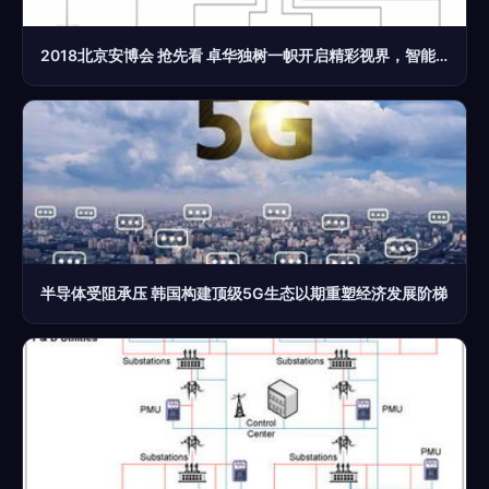
2018北京安博会 抢先看 卓华独树一帜开启精彩视界，智能网络设备引领风潮
半导体受阻承压 韩国构建顶级5G生态以期重塑经济发展阶梯