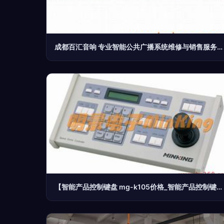
成都百汇音响 专业智能公共广播系统维修与销售服务商
【智能产品控制键盘 mg-k105价格_智能产品控制键盘 mg-k105厂家】-