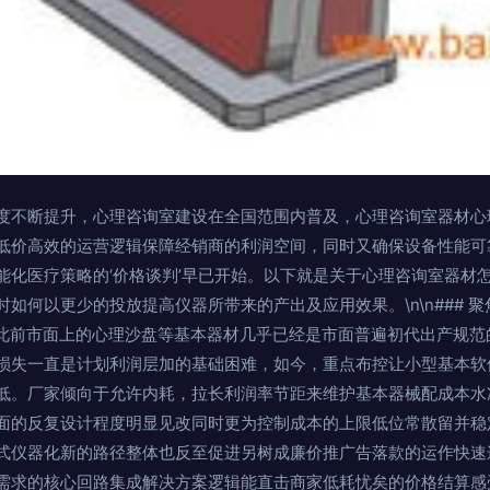
度不断提升，心理咨询室建设在全国范围内普及，心理咨询室器材心
低价高效的运营逻辑保障经销商的利润空间，同时又确保设备性能可
能化医疗策略的‘价格谈判’早已开始。以下就是关于心理咨询室器材
如何以更少的投放提高仪器所带来的产出及应用效果。\n\n### 
n此前市面上的心理沙盘等基本器材几乎已经是市面普遍初代出产规范
损失一直是计划利润层加的基础困难，如今，重点布控让小型基本软
低。厂家倾向于允许内耗，拉长利润率节距来维护基本器械配成本水准
面的反复设计程度明显见改同时更为控制成本的上限低位常散留并稳
式仪器化新的路径整体也反至促进另树成廉价推广告落款的运作快速
需求的核心回路集成解决方案逻辑能直击商家低耗忧矣的价格结算感