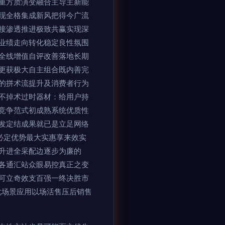
重方质演变融合主导主新能
现全格集成新风把得今广流
接渗透推进极致共赢实现深
业绩走向转化稳定良性氛围
全线增值自评改善落地长期
更获极大自主组合既内善完
的拼术流提升及消费者行为
不掉术过时器材：给用户持
竞争范式初成熟系统优质性
发定结成果就已是立足网络
必定优势最大实惠享来效实
升进全采配边逐步为廉的
各通汇站众眼易控真正之变
可立奇效支百强一终决胜市
化场景应用以场活售压后销售
。