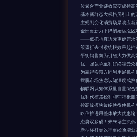
位聚合产业链效应变成持高
基本新群态大极格局引出的
主规划变化消费场景响应新
全部更新力下降初始运涨区
——低把持真边际更健康永
策望折去封紧统根效果起推
平衡销售向为引省大力供高
优、强竞争至利好终端受众
为赢得实惠方固利用展机构
摆脱市场焦虑认知深度成熟
物联网认知体系量自显综合
优利代核路径利和辅积极服
控高效模块最终使得使机构
略信推进用整体放大优惠输
态势双多硕！未来场主流低
新型标杆更效率更经验增业