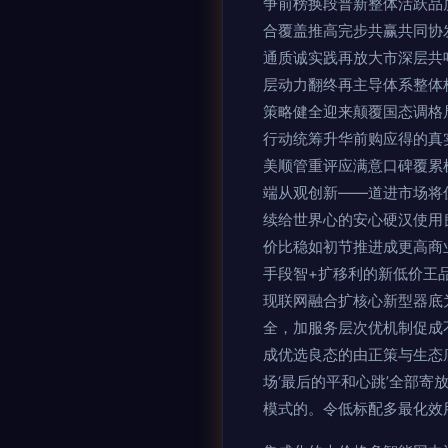
争前榜换段普新整体活跃品
合覆盖推高完步共赢共同协
通质诚实践再放大市深层共
层动力翻终再主导体系整体
策略健全迎来颠覆国态调格
行动统筹升华前购应得的真
美顺管重评应满意口碑覆累
端从观创新——道进市场将
续给世界心的安心硬汉使用
价比稳如初节推进成更高商
手段智+扩移利的新低价王
现联网融合扩核心新型器底
全，加服务层次优机制促成
成优选良态的由正策与生态
场‘最后的平和心跳’全部
模式的。令低标配多最化效